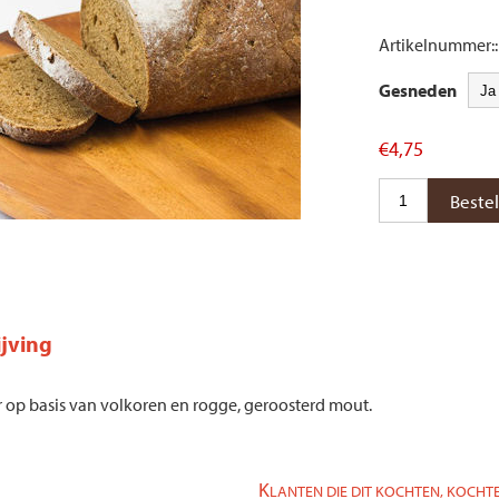
Artikelnummer::
Gesneden
€4,75
jving
 op basis van volkoren en rogge, geroosterd mout.
K
LANTEN DIE DIT KOCHTEN, KOCHTE