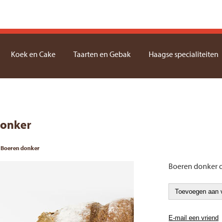
Koek en Cake
Taarten en Gebak
Haagse specialiteiten
donker
Boeren donker
Boeren donker o