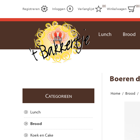
(0)
(0)
Registreren
Inloggen
Verlanglijst
Winkelwagen
Lunch
Brood
Boeren 
Home
/
Brood
/
C
ATEGORIEEN
Lunch
Brood
Koek en Cake