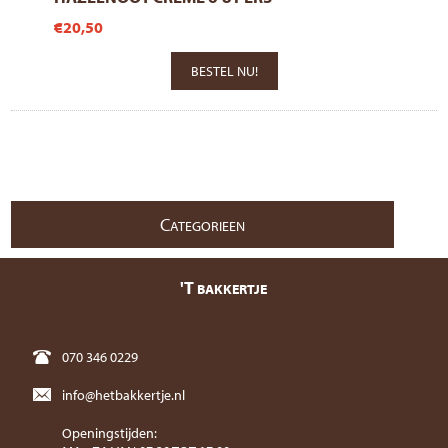
€20,50
C
ATEGORIEEN
'T
BAKKERTJE
070 346 0229
info@hetbakkertje.nl
Openingstijden: