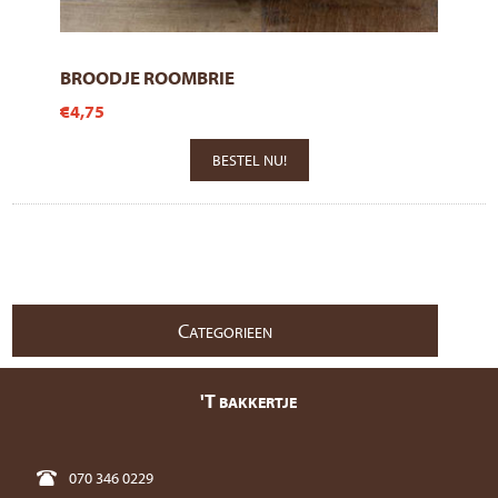
BROODJE ROOMBRIE
€4,75
C
ATEGORIEEN
'T
BAKKERTJE
070 346 0229