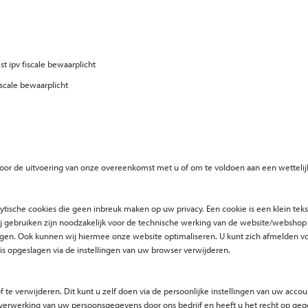
 ipv fiscale bewaarplicht
scale bewaarplicht
is voor de uitvoering van onze overeenkomst met u of om te voldoen aan een wettelij
nalytische cookies die geen inbreuk maken op uw privacy. Een cookie is een klein t
ij gebruiken zijn noodzakelijk voor de technische werking van de website/websh
gen. Ook kunnen wij hiermee onze website optimaliseren. U kunt zich afmelden voo
 is opgeslagen via de instellingen van uw browser verwijderen.
f te verwijderen. Dit kunt u zelf doen via de persoonlijke instellingen van uw ac
erwerking van uw persoonsgegevens door ons bedrijf en heeft u het recht op gege