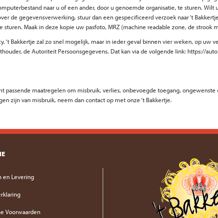
mputerbestand naar u of een ander, door u genoemde organisatie, te sturen. Wilt
 de gegevensverwerking, stuur dan een gespecificeerd verzoek naar ‘t Bakkertje. O
e te sturen. Maak in deze kopie uw pasfoto, MRZ (machine readable zone, de stro
‘t Bakkertje zal zo snel mogelijk, maar in ieder geval binnen vier weken, op uw ver
thouder, de Autoriteit Persoonsgegevens. Dat kan via de volgende link: https://auto
mt passende maatregelen om misbruik, verlies, onbevoegde toegang, ongewenste o
gen zijn van misbruik, neem dan contact op met onze ‘t Bakkertje.
IE
 en Levering
rklaring
e Voorwaarden