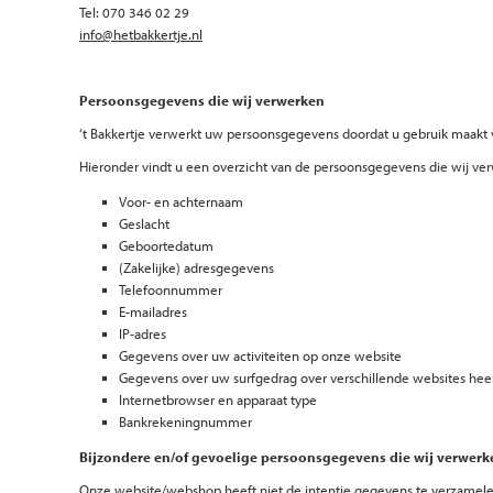
Tel: 070 346 02 29
info@hetbakkertje.nl
Persoonsgegevens die wij verwerken
‘t Bakkertje verwerkt uw persoonsgegevens doordat u gebruik maakt v
Hieronder vindt u een overzicht van de persoonsgegevens die wij ve
Voor- en achternaam
Geslacht
Geboortedatum
(Zakelijke) adresgegevens
Telefoonnummer
E-mailadres
IP-adres
Gegevens over uw activiteiten op onze website
Gegevens over uw surfgedrag over verschillende websites heen
Internetbrowser en apparaat type
Bankrekeningnummer
Bijzondere en/of gevoelige persoonsgegevens die wij verwerk
Onze website/webshop heeft niet de intentie gegevens te verzamele