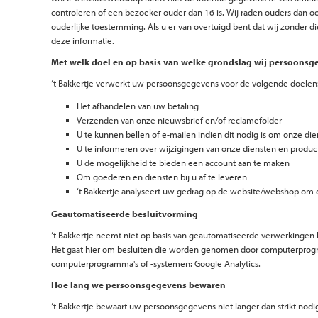
controleren of een bezoeker ouder dan 16 is. Wij raden ouders dan o
ouderlijke toestemming. Als u er van overtuigd bent dat wij zonder
deze informatie.
Met welk doel en op basis van welke grondslag wij persoons
‘t Bakkertje verwerkt uw persoonsgegevens voor de volgende doelen
Het afhandelen van uw betaling
Verzenden van onze nieuwsbrief en/of reclamefolder
U te kunnen bellen of e-mailen indien dit nodig is om onze di
U te informeren over wijzigingen van onze diensten en produc
U de mogelijkheid te bieden een account aan te maken
Om goederen en diensten bij u af te leveren
‘t Bakkertje analyseert uw gedrag op de website/webshop om
Geautomatiseerde besluitvorming
‘t Bakkertje neemt niet op basis van geautomatiseerde verwerkingen 
Het gaat hier om besluiten die worden genomen door computerprogram
computerprogramma's of -systemen: Google Analytics.
Hoe lang we persoonsgegevens bewaren
‘t Bakkertje bewaart uw persoonsgegevens niet langer dan strikt no