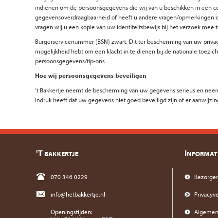
indienen om de persoonsgegevens die wij van u beschikken in een co
gegevensoverdraagbaarheid of heeft u andere vragen/opmerkingen over
vragen wij u een kopie van uw identiteitsbewijs bij het verzoek me
Burgerservicenummer (BSN) zwart. Dit ter bescherming van uw privacy. 
mogelijkheid hebt om een klacht in te dienen bij de nationale toezich
persoonsgegevens/tip-ons
Hoe wij persoonsgegevens beveiligen
‘t Bakkertje neemt de bescherming van uw gegevens serieus en nee
indruk heeft dat uw gegevens niet goed beveiligd zijn of er aanwijzin
'T
I
BAKKERTJE
NFORMAT
070 346 0229
Bezorgen
info@hetbakkertje.nl
Privacyve
Openingstijden:
Algemen