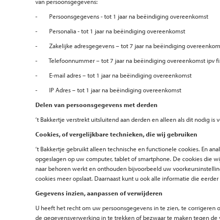
van persoonsgegevens:
- Persoonsgegevens - tot 1 jaar na beëindiging overeenkomst
- Personalia - tot 1 jaar na beëindiging overeenkomst
- Zakelijke adresgegevens – tot 7 jaar na beëindiging overeenkomst
- Telefoonnummer – tot 7 jaar na beëindiging overeenkomst ipv fi
- E-mail adres – tot 1 jaar na beëindiging overeenkomst
- IP Adres – tot 1 jaar na beëindiging overeenkomst
Delen van persoonsgegevens met derden
‘t Bakkertje verstrekt uitsluitend aan derden en alleen als dit nodig 
Cookies, of vergelijkbare technieken, die wij gebruiken
‘t Bakkertje gebruikt alleen technische en functionele cookies. En a
opgeslagen op uw computer, tablet of smartphone. De cookies die w
naar behoren werkt en onthouden bijvoorbeeld uw voorkeursinstellin
cookies meer opslaat. Daarnaast kunt u ook alle informatie die eerder
Gegevens inzien, aanpassen of verwijderen
U heeft het recht om uw persoonsgegevens in te zien, te corrigeren o
de gegevensverwerking in te trekken of bezwaar te maken tegen de v