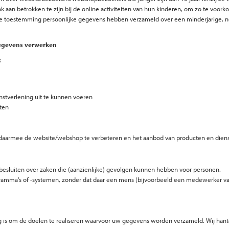
ok aan betrokken te zijn bij de online activiteiten van hun kinderen, om zo te vo
 die toestemming persoonlijke gegevens hebben verzameld over een minderjarige, 
gegevens verwerken
:
enstverlening uit te kunnen voeren
ten
 daarmee de website/webshop te verbeteren en het aanbod van producten en dien
besluiten over zaken die (aanzienlijke) gevolgen kunnen hebben voor personen.
ma's of -systemen, zonder dat daar een mens (bijvoorbeeld een medewerker van ‘t 
dig is om de doelen te realiseren waarvoor uw gegevens worden verzameld. Wij ha