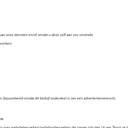
an onze diensten en/of omdat u deze zelf aan ons verstrekt.
rwerken:
 (bijvoorbeeld omdat dit bedrijf onderdeel is van een advertentienetwerk)
en
n over websitebezoekers/webshopbezoekers die jonger zijn dan 16 jaar. Tenzij z