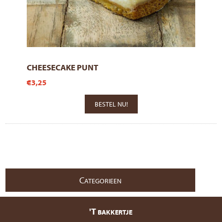
CHEESECAKE PUNT
€3,25
C
ATEGORIEEN
'T
BAKKERTJE