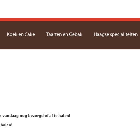
Koek en Cake
Taarten en Gebak
Haagse specialiteiten
is vandaag nog bezorgd of af te halen!
 halen!