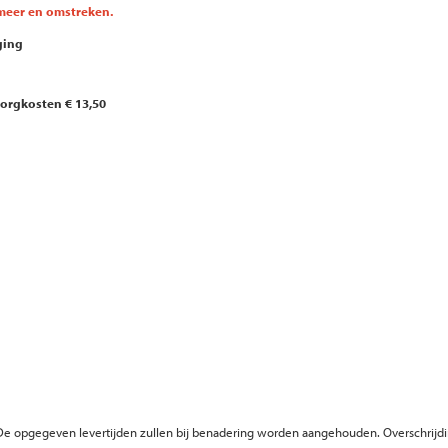
rmeer en omstreken.
ging
zorgkosten € 13,50
ng. De opgegeven levertijden zullen bij benadering worden aangehouden. Overschrijd