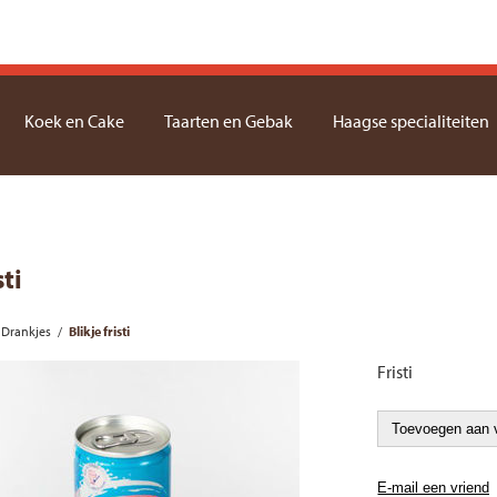
Koek en Cake
Taarten en Gebak
Haagse specialiteiten
sti
Drankjes
/
Blikje fristi
Fristi