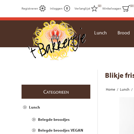
(0)
(0)
Registreren
Inloggen
Verlanglijst
Winkelwagen
Lunch
Brood
Blikje fri
Home
/
Lunch
/
C
ATEGORIEEN
Lunch
Belegde broodjes
Belegde broodjes VEGAN