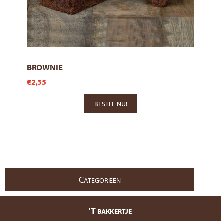
BROWNIE
€2,35
C
ATEGORIEEN
'T
BAKKERTJE