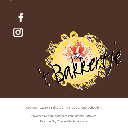
Copyright ; 2026 't Bakkertje. Alle rechten voorbehouden.
Powered by
nopCommerce
and
Compad Software
Designed by
Compad Reclamestudio