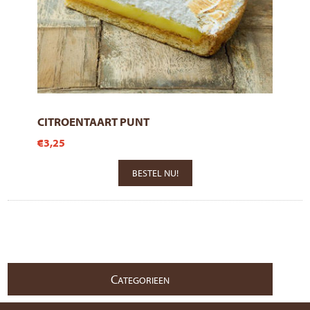
CITROENTAART PUNT
€3,25
C
ATEGORIEEN