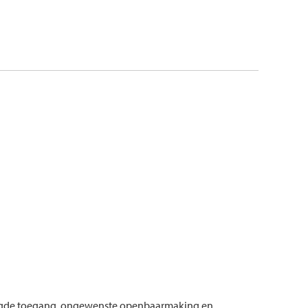
voegde toegang, ongewenste openbaarmaking en