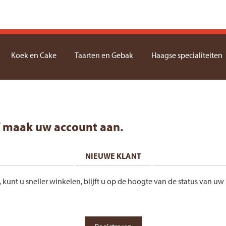
Koek en Cake
Taarten en Gebak
Haagse specialiteiten
f maak uw account aan.
NIEUWE KLANT
nt u sneller winkelen, blijft u op de hoogte van de status van uw 