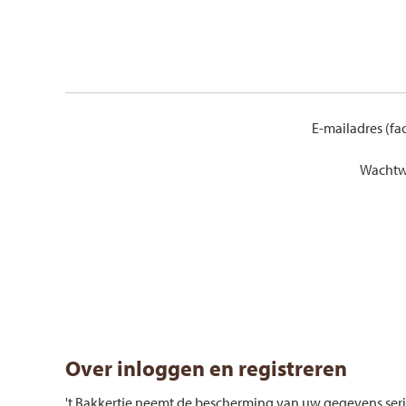
E-mailadres (fac
Wachtw
Over inloggen en registreren
't Bakkertje neemt de bescherming van uw gegevens se