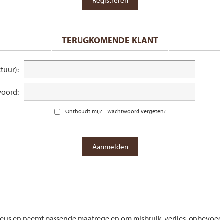
TERUGKOMENDE KLANT
tuur):
oord:
Onthoudt mij?
Wachtwoord vergeten?
rieus en neemt passende maatregelen om misbruik, verlies, onbe