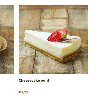
Cheesecake punt
€3,25