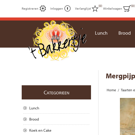
(0)
(0)
Registreren
Inloggen
Verlanglijst
Winkelwagen
Lunch
Brood
Mergpijp
Home
/
Taarten 
C
ATEGORIEEN
Lunch
Brood
Koek en Cake