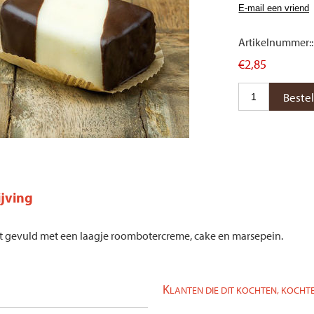
Artikelnummer::
€2,85
jving
t gevuld met een laagje roombotercreme, cake en marsepein.
K
LANTEN DIE DIT KOCHTEN, KOCHTE