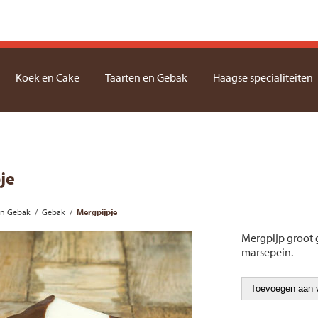
Koek en Cake
Taarten en Gebak
Haagse specialiteiten
je
en Gebak
/
Gebak
/
Mergpijpje
Mergpijp groot 
marsepein.