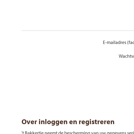
E-mailadres (fac
Wachtw
Over inloggen en registreren
't Bakkertje neemt de bescherming van uw gegevens se