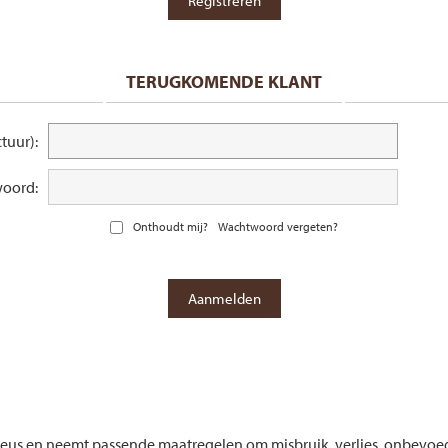
TERUGKOMENDE KLANT
tuur):
oord:
Onthoudt mij?
Wachtwoord vergeten?
rieus en neemt passende maatregelen om misbruik, verlies, onbe