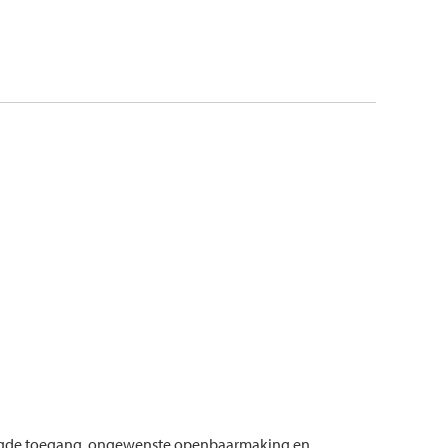
voegde toegang, ongewenste openbaarmaking en