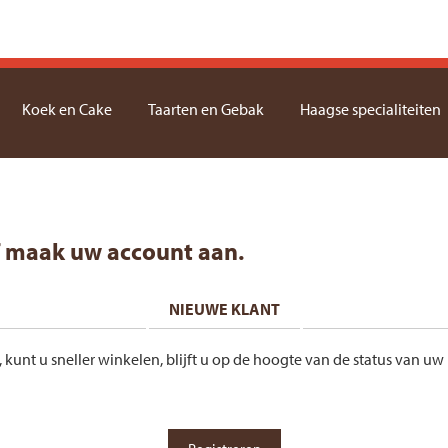
Koek en Cake
Taarten en Gebak
Haagse specialiteiten
f maak uw account aan.
NIEUWE KLANT
nt u sneller winkelen, blijft u op de hoogte van de status van uw 