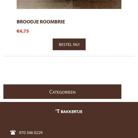
BROODJE ROOMBRIE
€4,75
C
ATEGORIEEN
'T
BAKKERTJE
070 346 0229